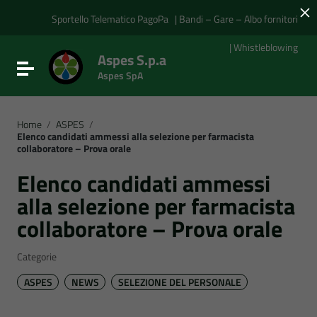
×
Vai ai contenuti
Vai al menu di navigazione
Sportello Telematico PagoPa
| Bandi – Gare – Albo fornitori
Vai al footer
| Whistleblowing
Aspes S.p.a
Attiva / disattiva la navigazione
Aspes SpA
Home
/
ASPES
/
Elenco candidati ammessi alla selezione per farmacista
collaboratore – Prova orale
Elenco candidati ammessi
alla selezione per farmacista
collaboratore – Prova orale
Categorie
ASPES
NEWS
SELEZIONE DEL PERSONALE