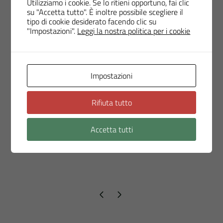
Utilizziamo i cookie. Se lo ritieni opportuno, fai clic
su "Accetta tutto". È inoltre possibile scegliere il
tipo di cookie desiderato facendo clic su
Avvisi di selezione in corso
"Impostazioni".
Leggi la nostra politica per i cookie
Impostazioni
Ultimo aggiornamento
Rifiuta tutto
20 Marzo 2024, 15:01
Accetta tutti
Pagina precedente
Pagina successiva