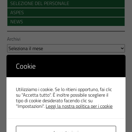
SELEZIONE DEL PERSONALE
ASPES
NEWS
Archivi
A partire dal 1° Gennaio 2026 i Canili e Gattili saranno
Cookie
gestiti dal Servizio Ambiente del Comune di Pesaro
Utilizziamo i cookie. Se lo ritieni opportuno, fai clic
su "Accetta tutto". È inoltre possibile scegliere il
tipo di cookie desiderato facendo clic su
Ultimo aggiornamento
"Impostazioni".
Leggi la nostra politica per i cookie
19 Dicembre 2025, 12:14