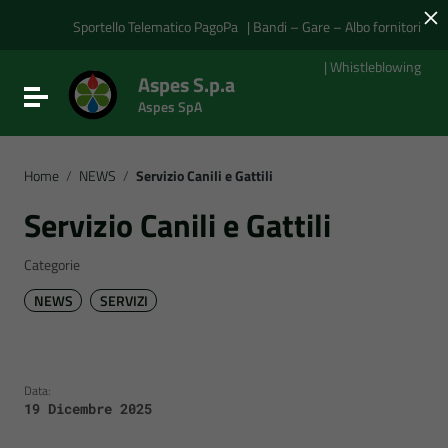
×
Vai ai contenuti
Vai al menu di navigazione
Sportello Telematico PagoPa
| Bandi – Gare – Albo fornitori
Vai al footer
| Whistleblowing
Aspes S.p.a
Attiva / disattiva la navigazione
Aspes SpA
Home
/
NEWS
/
Servizio Canili e Gattili
Servizio Canili e Gattili
Categorie
NEWS
SERVIZI
Data:
19 Dicembre 2025