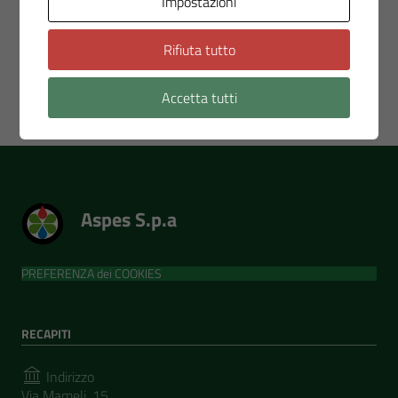
Impostazioni
Rifiuta tutto
Pagina precedente
Pagina successiva
Accetta tutti
Aspes S.p.a
PREFERENZA dei COOKIES
RECAPITI
Indirizzo
Via Mameli, 15