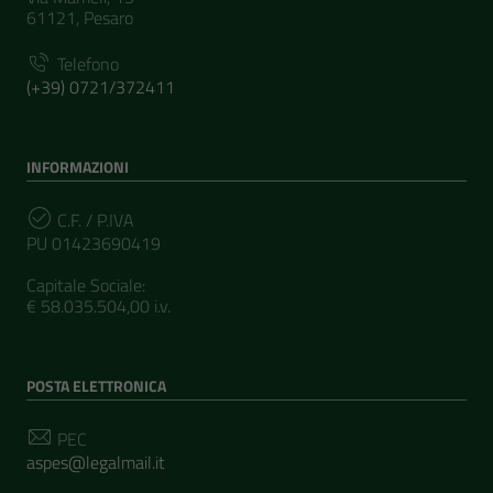
61121, Pesaro
Telefono
(+39) 0721/372411
INFORMAZIONI
C.F. / P.IVA
PU 01423690419
Capitale Sociale:
€ 58.035.504,00 i.v.
POSTA ELETTRONICA
PEC
aspes@legalmail.it