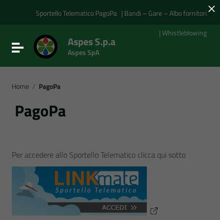
×
Vai ai contenuti
Vai al menu di navigazione
Sportello Telematico PagoPa
| Bandi – Gare – Albo fornitori
Vai al footer
| Whistleblowing
Aspes S.p.a
Attiva / disattiva la navigazione
Aspes SpA
Home
/
PagoPa
PagoPa
Per accedere allo Sportello Telematico clicca qui sotto