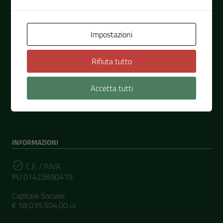
RECAPITI
Impostazioni
Indirizzo
Rifiuta tutto
Via Mameli, 15
61121, Pesaro
Accetta tutti
Telefono
(+39) 0721/372411
INFORMAZIONI
C.F. / P.IVA
PU 01423690419
Capitale Sociale:
€ 58.035.504,00 i.v.