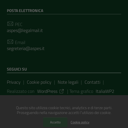
POSTA ELETTRONICA
PEC
aspes@legalmail.it
Email
segreteria@aspes.it
SEGUICI SU
Sezione Link Utili
Privacy
|
Cookie policy
|
Note legali
|
Contatti
|
Realizzato con
WordPress
|
Tema grafico
ItaliaWP2
| Basato sul
Prototipo per siti PA di AgID
Questo sito utilizza cookie tecnici, analytics e di terze parti.
Proseguendo nella navigazione accetti l’utilizzo dei cookie.
Informazioni Tecniche
|
Credits
Accetto
Cookie policy