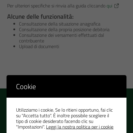
Per ulteriori specifiche si rinvia alla guida cliccando
qui
Alcune delle funzionalità:
Consultazione della situazione anagrafica
Consultazione della propria posizione debitoria
Consultazione dei versamenti effettuati dal
contribuente
Upload di documenti
Cookie
Utilizziamo i cookie. Se lo ritieni opportuno, fai clic
Aspes S.p.a
su "Accetta tutto". È inoltre possibile scegliere il
tipo di cookie desiderato facendo clic su
"Impostazioni".
Leggi la nostra politica per i cookie
PREFERENZA dei COOKIES