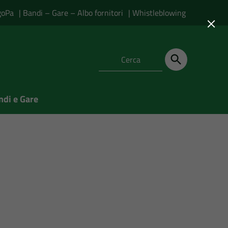
goPa
| Bandi – Gare – Albo fornitori
| Whistleblowing
×
ndi e Gare