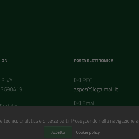
IONI
POSTA ELETTRONICA
 P.IVA
PEC
23690419
aspes@legalmail.it
Email
Sociale:
segreteria@aspes.it
.504,00 i.v.
e tecnici, analytics e di terze parti. Proseguendo nella navigazione acc
Accetto
Cookie policy