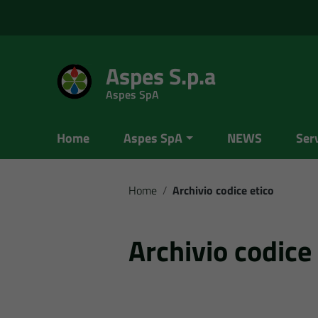
Vai ai contenuti
Vai al menu di navigazione
Vai al footer
Aspes S.p.a
Aspes SpA
Home
Aspes SpA
NEWS
Serv
Home
/
Archivio codice etico
Archivio codice