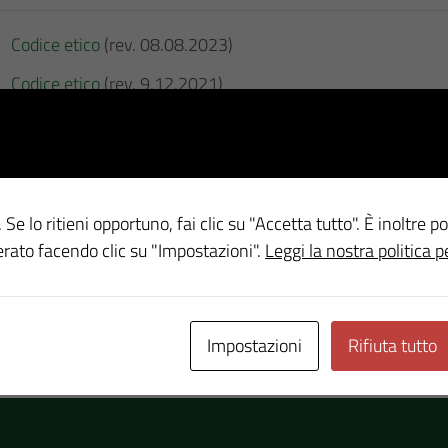
Codice etico
(rev. 08.08.2023)
Codice etico
(rev. 9.12.2021)
Codice etico
(rev. 29.10.2020)
Codice etico
(rev. 29.08.2018)
 Se lo ritieni opportuno, fai clic su "Accetta tutto". È inoltre po
erato facendo clic su "Impostazioni".
Leggi la nostra politica p
Ultimo aggiornamento
4 Novembre 2024, 13:43
Impostazioni
Rifiuta tutto