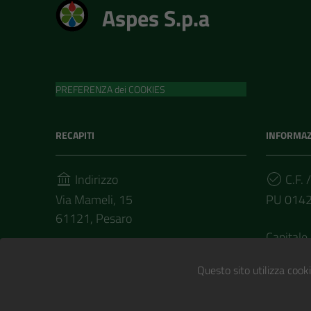
Aspes S.p.a
PREFERENZA dei COOKIES
RECAPITI
INFORMAZ
Indirizzo
C.F. /
Via Mameli, 15
PU 014
61121, Pesaro
Capitale 
Telefono
€ 58.035
(+39) 0721/372411
Questo sito utilizza cooki