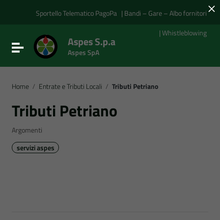
×
Vai ai contenuti
Vai al menu di navigazione
Sportello Telematico PagoPa
| Bandi – Gare – Albo fornitori
Vai al footer
| Whistleblowing
Aspes S.p.a
Attiva / disattiva la navigazione
Aspes SpA
Home
/
Entrate e Tributi Locali
/
Tributi Petriano
Tributi Petriano
Argomenti
servizi aspes