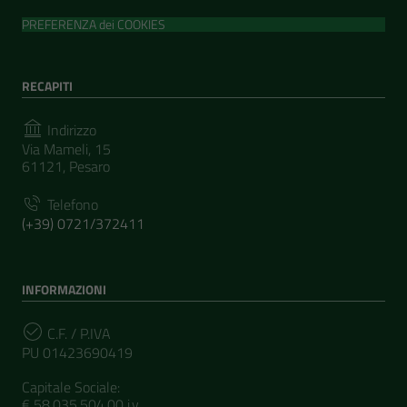
PREFERENZA dei COOKIES
RECAPITI
Indirizzo
Via Mameli, 15
61121, Pesaro
Telefono
(+39) 0721/372411
INFORMAZIONI
C.F. / P.IVA
PU 01423690419
Capitale Sociale:
€ 58.035.504,00 i.v.