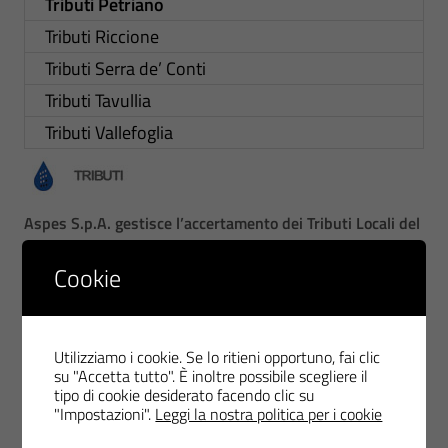
Tributi Petriano
Tributi Riccione
Tributi Serra de’ Conti
Tributi Tavullia
Tributi Vallefoglia
Aspes S.p.A. gestisce l’accertamento dei Tributi Locali del
Comune di
Petriano
Cookie
Di seguito i collegamenti pubblicati sul sito del Comune utili
ad ottenere tutte le informazioni necessarie:
Utilizziamo i cookie. Se lo ritieni opportuno, fai clic
Collegamenti utili:
su "Accetta tutto". È inoltre possibile scegliere il
tipo di cookie desiderato facendo clic su
"Impostazioni".
Leggi la nostra politica per i cookie