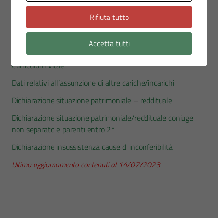
Dichiarazione insussistenza cause di inconferibilità
Rifiuta tutto
Heidi Morotti – Consigliere (dal 27.06.2023)
Accetta tutti
Dichiarazioni all’atto di nomina
Curriculum Vitae
Dati relativi all’assunzione di altre cariche/incarichi
Dichiarazione situazione patrimoniale
–
reddituale
Dichiarazione situazione patrimoniale/reddituale coniuge
non separato e parenti entro 2°
Dichiarazione insussistenza cause di inconferibilità
Ultimo aggiornamento contenuti al 14/07/2023