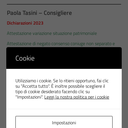
Paola Tasini – Consigliere
Dichiarazioni 2023
Attestazione variazione situazione patrimoniale
Attestazione di negato consenso coniuge non separato e
parenti entro il 2°
Cookie
Dichiarazione annuale incompatibilità
Dichiarazioni all’atto di nomina
Utilizziamo i cookie. Se lo ritieni opportuno, fai clic
Curriculum Vitae
su "Accetta tutto". È inoltre possibile scegliere il
Dati relativi all’assunzione di altre cariche/incarichi
tipo di cookie desiderato facendo clic su
"Impostazioni".
Leggi la nostra politica per i cookie
Dichiarazione situazione patrimoniale/reddituale
Dichiarazione situazione patrimoniale/reddituale coniuge
non separato e parenti entro 2°
Impostazioni