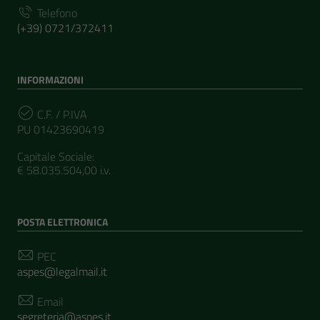
Telefono
(+39) 0721/372411
INFORMAZIONI
C.F. / P.IVA
PU 01423690419
Capitale Sociale:
€ 58.035.504,00 i.v.
POSTA ELETTRONICA
PEC
aspes@legalmail.it
Email
segreteria@aspes.it