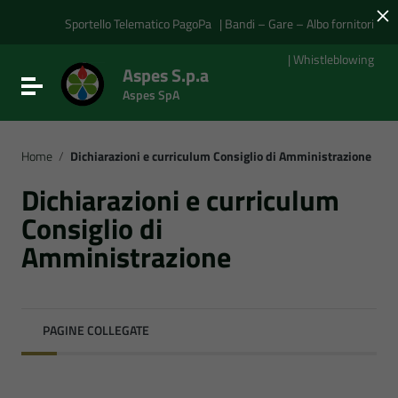
×
Vai ai contenuti
Vai al menu di navigazione
Sportello Telematico PagoPa
| Bandi – Gare – Albo fornitori
Vai al footer
| Whistleblowing
Aspes S.p.a
Attiva / disattiva la navigazione
Aspes SpA
Home
/
Dichiarazioni e curriculum Consiglio di Amministrazione
Dichiarazioni e curriculum
Consiglio di
Amministrazione
PAGINE COLLEGATE