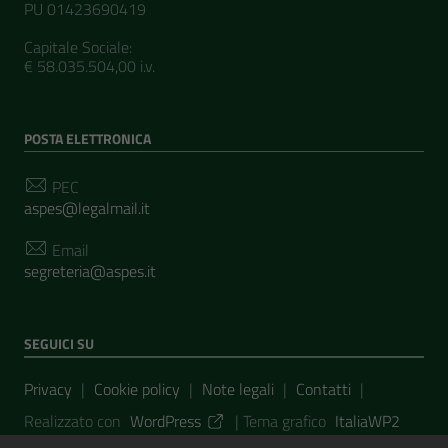
PU 01423690419
Capitale Sociale:
€ 58.035.504,00 i.v.
POSTA ELETTRONICA
PEC
aspes@legalmail.it
Email
segreteria@aspes.it
SEGUICI SU
Sezione Link Utili
Privacy
|
Cookie policy
|
Note legali
|
Contatti
|
Realizzato con
WordPress
|
Tema grafico
ItaliaWP2