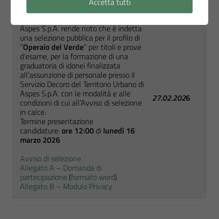
Accetta tutti
Avviso di selezione
Aspes S.p.A. rende noto che è indetta
una selezione pubblica per il profilo di
“
Operaio del Verde
” per titoli e prove
d’esame, per la formazione di una
graduatoria di idonei finalizzata
all’assunzione di personale presso il
Servizio Decoro del Territorio Urbano di
Aspes S.p.A. con le modalità e alle
27.02.202
6
condizioni di cui all’Avviso di selezione
in calce.
Termine presentazione
candidature:
ore 12:00
di
lunedì 16
marzo 2026
Avviso di selezione
Allegato A – Domanda di
partecipazione
(
formato word
)
Allegato B – Modulo Privacy