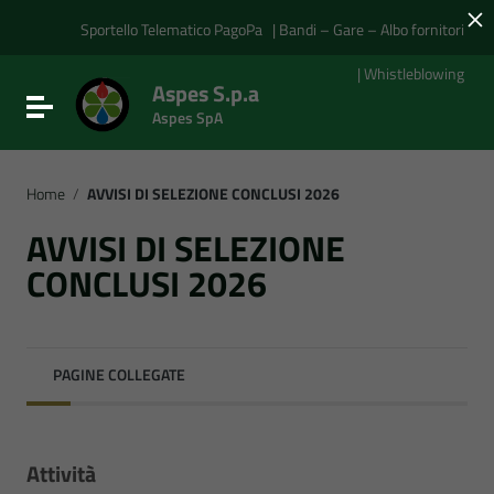
×
Vai ai contenuti
Vai al menu di navigazione
Sportello Telematico PagoPa
| Bandi – Gare – Albo fornitori
Vai al footer
| Whistleblowing
Aspes S.p.a
Attiva / disattiva la navigazione
Aspes SpA
Home
/
AVVISI DI SELEZIONE CONCLUSI 2026
AVVISI DI SELEZIONE
CONCLUSI 2026
PAGINE COLLEGATE
Attività