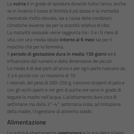
La
nutria
è in grado di riprodursi durante tutto l’anno, anche
se in inverno il tasso di fertilità è più basso e la mortalità
neonatale molto elevata, sia a causa delle condizioni
climatiche avverse sia per la scarsità relativa di cibo.
La maturità sessuale viene raggiunta tra i 3 e i 9 mesi di
vita, con una media ideale
intorno ai 6 mesi
sia per il
maschio che per la femmina.
Il
periodo di gestazione dura in media 130 giorni
ed è
influenzato dal numero e dalla dimensione dei piccoli.
La media è di due parti all’anno e per ogni parto nascono da
2 a 6 piccoli con un massimo di 10.
I neonati, del peso di 200-250 g, nascono ricoperti di pelo e
con gli occhi aperti e nel giro di poche ore sono in grado di
seguire la madre nell’acqua. L’allattamento dura circa 8
settimane ma dalla 3°-4° settimana inizia, ad imitazione
della madre, l’ingestione di alimento solido.
Alimentazione
La nutria è strettamente
vegetariana
e la sua dieta si basa