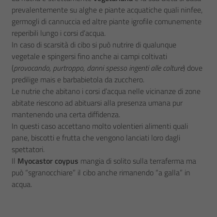
prevalentemente su alghe e piante acquatiche quali ninfee,
germogli di cannuccia ed altre piante igrofile comunemente
reperibili lungo i corsi d’acqua.
In caso di scarsità di cibo si può nutrire di qualunque
vegetale e spingersi fino anche ai campi coltivati
(
provocando, purtroppo, danni spesso ingenti alle colture
) dove
predilige mais e barbabietola da zucchero.
Le nutrie che abitano i corsi d’acqua nelle vicinanze di zone
abitate riescono ad abituarsi alla presenza umana pur
mantenendo una certa diffidenza.
In questi caso accettano molto volentieri alimenti quali
pane, biscotti e frutta che vengono lanciati loro dagli
spettatori.
Il
Myocastor coypus
mangia di solito sulla terraferma ma
può “sgranocchiare” il cibo anche rimanendo “a galla” in
acqua.