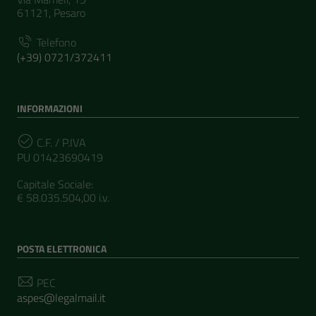
61121, Pesaro
Telefono
(+39) 0721/372411
INFORMAZIONI
C.F. / P.IVA
PU 01423690419
Capitale Sociale:
€ 58.035.504,00 i.v.
POSTA ELETTRONICA
PEC
aspes@legalmail.it