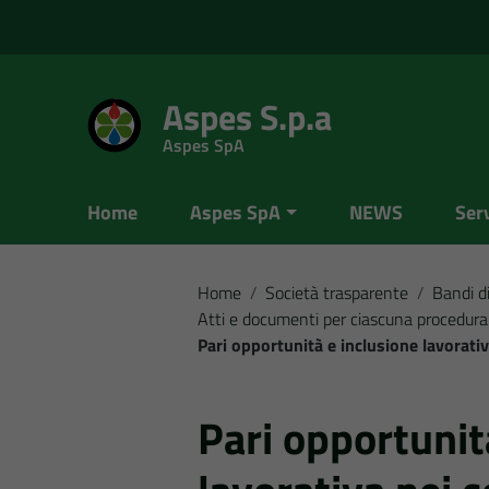
Vai ai contenuti
Vai al menu di navigazione
Vai al footer
Aspes S.p.a
Aspes SpA
Home
Aspes SpA
NEWS
Serv
Home
/
Società trasparente
/
Bandi di
Atti e documenti per ciascuna procedura
Pari opportunità e inclusione lavorativ
Pari opportunit