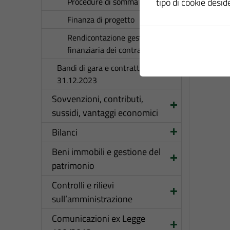
tipo di cookie desid
Procedure di somma urgenza
Finanza di progetto
Rendicontazione gestione
finanziaria dei contratti
Bandi di gara e contratti fino al
31.12.2023
Sovvenzioni, contributi,
sussidi, vantaggi economici
Bilanci
Beni immobili e gestione del
patrimonio
Controlli e rilievi
sull’amministrazione
Comunicazioni ex Legge