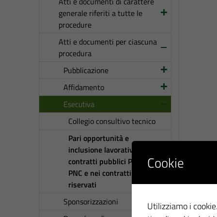
Atti e documenti di carattere
generale riferiti a tutte le
procedure
Atti e documenti per ciascuna
procedura
Pubblicazione
Affidamento
Esecutiva
Collegio consultivo tecnico
Pari opportunità e
inclusione lavorativa nei
Cookie
contratti pubblici PNRR e
PNC e nei contratti
riservati
Sponsorizzazioni
Utilizziamo i cookie.