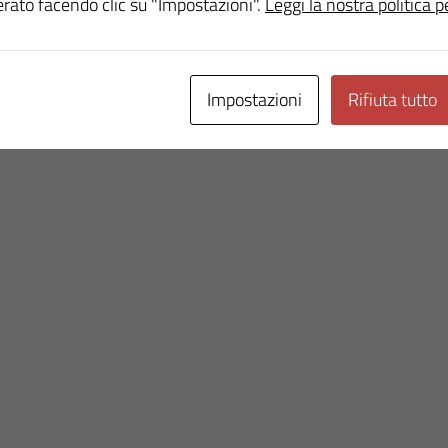
erato facendo clic su "Impostazioni".
Leggi la nostra politica p
Impostazioni
Rifiuta tutto