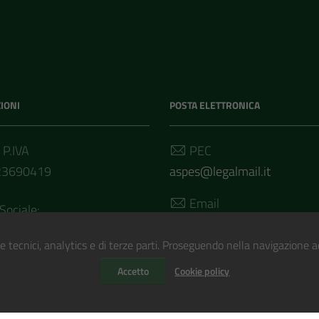
IONI
POSTA ELETTRONICA
 P.IVA
PEC
23690419
aspes@legalmail.it
Email
Sociale:
segreteria@aspes.it
.504,00 i.v.
e tecnici, analytics e di terze parti. Proseguendo nella navigazione acc
Accetto
Cookie policy
to con
WordPress
|
Tema grafico
ItaliaWP2
| Basato sul
Protot