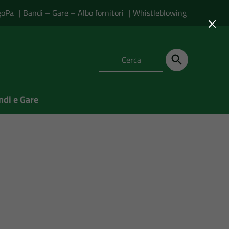
goPa
| Bandi – Gare – Albo fornitori
| Whistleblowing
×
ndi e Gare