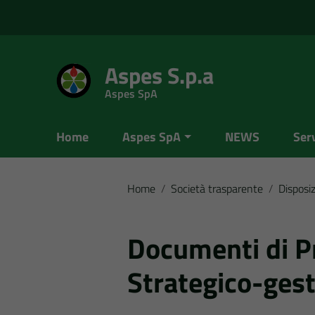
Vai ai contenuti
Vai al menu di navigazione
Vai al footer
Aspes S.p.a
Aspes SpA
Home
Aspes SpA
NEWS
Serv
Home
/
Società trasparente
/
Disposiz
Documenti di 
Strategico-gest