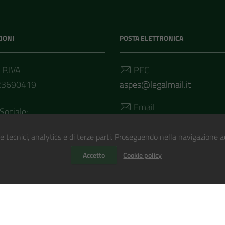
IONI
POSTA ELETTRONICA
 P.IVA
PEC
23690419
aspes@legalmail.it
Email
Sociale:
segreteria@aspes.it
.504,00 i.v.
e tecnici, analytics e di terze parti. Proseguendo nella navigazione acc
Accetto
Cookie policy
to con
WordPress
|
Tema grafico
ItaliaWP2
| Basato sul
Protot