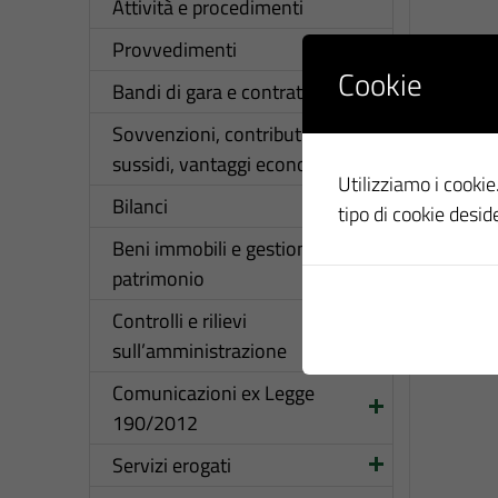
Attività e procedimenti
Provvedimenti
Cookie
Bandi di gara e contratti
Sovvenzioni, contributi,
sussidi, vantaggi economici
Utilizziamo i cookie.
Bilanci
tipo di cookie desid
Beni immobili e gestione del
patrimonio
Controlli e rilievi
sull’amministrazione
Comunicazioni ex Legge
190/2012
Servizi erogati