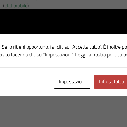
(
elaborabile
)
2019
Obiettivi strategici in materia di prevenzione della corru
(
elaborabile
)
 Se lo ritieni opportuno, fai clic su "Accetta tutto". È inoltre po
erato facendo clic su "Impostazioni".
Leggi la nostra politica p
Ultimo aggiornamento
Impostazioni
Rifiuta tutto
18 Maggio 2026, 11:27