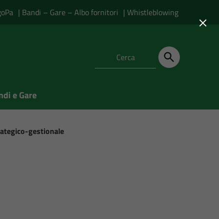
goPa
| Bandi – Gare – Albo fornitori
| Whistleblowing
×
ndi e Gare
ategico-gestionale