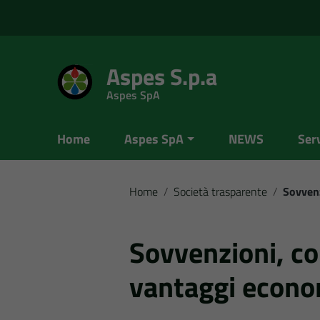
Vai ai contenuti
Vai al menu di navigazione
Vai al footer
Aspes S.p.a
Aspes SpA
Home
Aspes SpA
NEWS
Serv
Home
/
Società trasparente
/
Sovvenz
Sovvenzioni, con
vantaggi econo