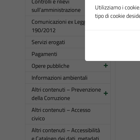
Controlli e rilievi
Utilizziamo i cookie.
sull’amministrazione
tipo di cookie desid
Comunicazioni ex Legge
190/2012
Servizi erogati
Pagamenti
Opere pubbliche
Informazioni ambientali
Altri contenuti – Prevenzione
della Corruzione
Altri contenuti – Accesso
civico
Altri contenuti – Accessibilità
e Catalogo dei dati, metadati