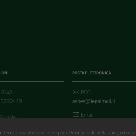
IONI
POSTA ELETTRONICA
 P.IVA
PEC
23690419
aspes@legalmail.it
Email
Sociale:
segreteria@aspes.it
.504,00 i.v.
e tecnici, analytics e di terze parti. Proseguendo nella navigazione acc