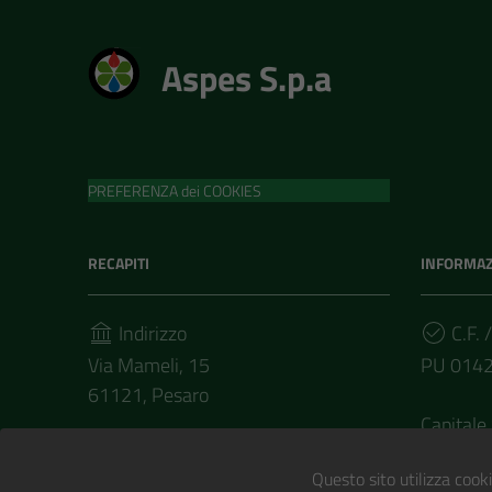
Aspes S.p.a
PREFERENZA dei COOKIES
RECAPITI
INFORMAZ
Indirizzo
C.F. /
Via Mameli, 15
PU 014
61121, Pesaro
Capitale 
Telefono
€ 58.035
(+39) 0721/372411
Questo sito utilizza cooki