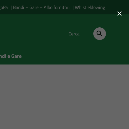
goPa
| Bandi – Gare – Albo fornitori
| Whistleblowing
×
ndi e Gare