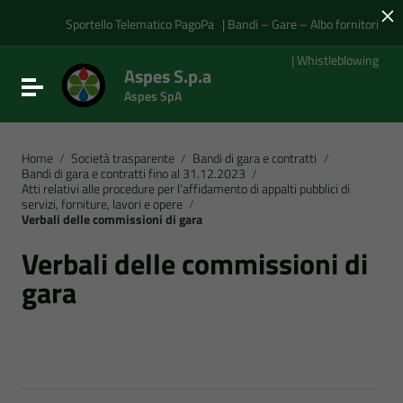
×
Vai ai contenuti
Vai al menu di navigazione
Sportello Telematico PagoPa
| Bandi – Gare – Albo fornitori
Vai al footer
| Whistleblowing
Aspes S.p.a
Attiva / disattiva la navigazione
Aspes SpA
Home
/
Società trasparente
/
Bandi di gara e contratti
/
Bandi di gara e contratti fino al 31.12.2023
/
Atti relativi alle procedure per l’affidamento di appalti pubblici di
servizi, forniture, lavori e opere
/
Verbali delle commissioni di gara
Verbali delle commissioni di
gara