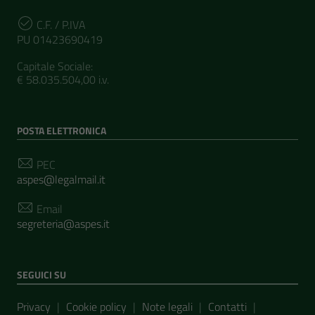
C.F. / P.IVA
PU 01423690419
Capitale Sociale:
€ 58.035.504,00 i.v.
POSTA ELETTRONICA
PEC
aspes@legalmail.it
Email
segreteria@aspes.it
SEGUICI SU
Sezione Link Utili
Privacy
|
Cookie policy
|
Note legali
|
Contatti
|