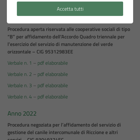
Verbale n. 3
Accetta tutti
Verbale n. 4
Procedura aperta riservata alle cooperative sociali di tipo
“B” per affidamento dell’Accordo Quadro triennale per
l’esercizio del servizio di manutenzione del verde
orizzontale – CIG 95312983EE
Verbale n. 1
–
pdf elaborabile
Verbale n. 2
–
pdf elaborabile
Verbale n. 3
–
pdf elaborabile
Verbale n. 4
–
pdf elaborabile
Anno 2022
Procedura negoziata per l’affidamento del servizio di
gestione del canile intercomunale di Riccione e altri
servizi – CIG 93049374EC