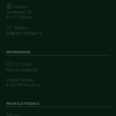
Indirizzo
Via Mameli, 15
61121, Pesaro
Telefono
(+39) 0721/372411
INFORMAZIONI
C.F. / P.IVA
PU 01423690419
Capitale Sociale:
€ 58.035.504,00 i.v.
POSTA ELETTRONICA
PEC