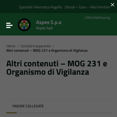
×
Vai ai contenuti
Vai al menu di navigazione
Sportello Telematico PagoPa
| Bandi – Gare – Albo fornitori
Vai al footer
| Whistleblowing
Aspes S.p.a
Attiva / disattiva la navigazione
Aspes SpA
Home
/
Società trasparente
/
Altri contenuti – MOG 231 e Organismo di Vigilanza
Altri contenuti – MOG 231 e
Organismo di Vigilanza
PAGINE COLLEGATE