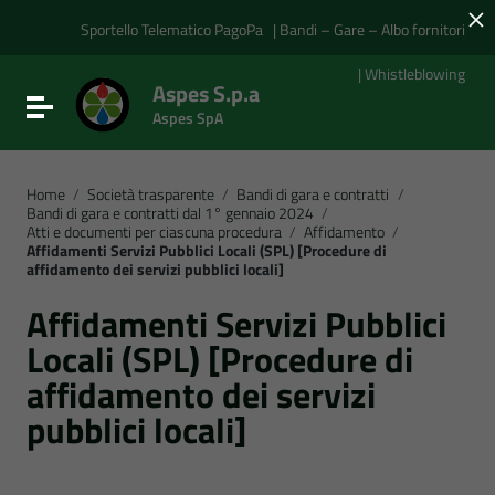
×
Vai ai contenuti
Vai al menu di navigazione
Sportello Telematico PagoPa
| Bandi – Gare – Albo fornitori
Vai al footer
| Whistleblowing
Aspes S.p.a
Attiva / disattiva la navigazione
Aspes SpA
Home
/
Società trasparente
/
Bandi di gara e contratti
/
Bandi di gara e contratti dal 1° gennaio 2024
/
Atti e documenti per ciascuna procedura
/
Affidamento
/
Affidamenti Servizi Pubblici Locali (SPL) [Procedure di
affidamento dei servizi pubblici locali]
Affidamenti Servizi Pubblici
Locali (SPL) [Procedure di
affidamento dei servizi
pubblici locali]