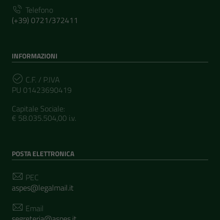
Telefono
(+39) 0721/372411
INFORMAZIONI
C.F. / P.IVA
PU 01423690419
Capitale Sociale:
€ 58.035.504,00 i.v.
POSTA ELETTRONICA
PEC
aspes@legalmail.it
Email
segreteria@aspes.it