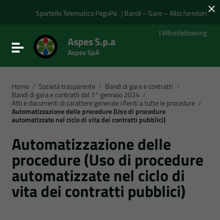
×
Vai ai contenuti
Vai al menu di navigazione
Sportello Telematico PagoPa
| Bandi – Gare – Albo fornitori
Vai al footer
| Whistleblowing
Aspes S.p.a
Attiva / disattiva la navigazione
Aspes SpA
Home
/
Società trasparente
/
Bandi di gara e contratti
/
Bandi di gara e contratti dal 1° gennaio 2024
/
Atti e documenti di carattere generale riferiti a tutte le procedure
/
Automatizzazione delle procedure (Uso di procedure
automatizzate nel ciclo di vita dei contratti pubblici)
Automatizzazione delle
procedure (Uso di procedure
automatizzate nel ciclo di
vita dei contratti pubblici)