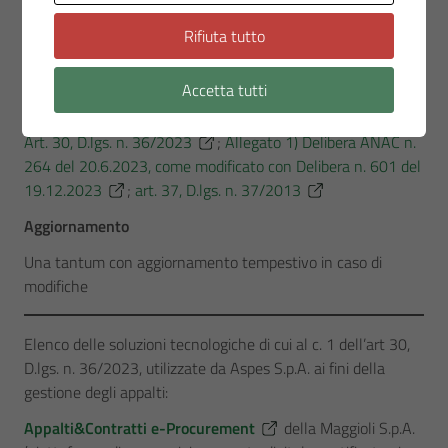
Contenuti dell’obbligo
Rifiuta tutto
Elenco delle soluzioni tecnologiche adottate per
l’automatizzazione delle proprie attività.
Accetta tutti
Riferimenti normativi
Art. 30, D.lgs. n. 36/2023
;
Allegato 1) Delibera ANAC n.
264 del 20.6.2023, come modificato con Delibera n. 601 del
19.12.2023
;
art. 37, D.lgs. n. 37/2013
Aggiornamento
Una tantum con aggiornamento tempestivo in caso di
modifiche
Elenco delle soluzioni tecnologiche di cui al c. 1 dell’art 30,
D.lgs. n. 36/2023, utilizzate da Aspes S.p.A. ai fini della
gestione degli appalti:
Appalti&Contratti e-Procurement
della Maggioli S.p.A.