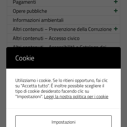
Pagamenti
Opere pubbliche
Informazioni ambientali
Altri contenuti – Prevenzione della Corruzione
Altri contenuti – Accesso civico
Altri contenuti – Accessibilità e Catalogo dei
dati, metadati e banche dati
Cookie
Altri contenuti – RASA
Altri contenuti – MOG 231 e Organismo di
Vigilanza
Utilizziamo i cookie. Se lo ritieni opportuno, fai clic
su "Accetta tutto". È inoltre possibile scegliere il
Altri contenuti – DPO
tipo di cookie desiderato facendo clic su
Altri contenuti – Sistema Gestione Sicurezza
"Impostazioni".
Leggi la nostra politica per i cookie
Lavoro
Altri contenuti – Politica sulla Parità di genere
Altri contenuti – Dati ulteriori
Impostazioni