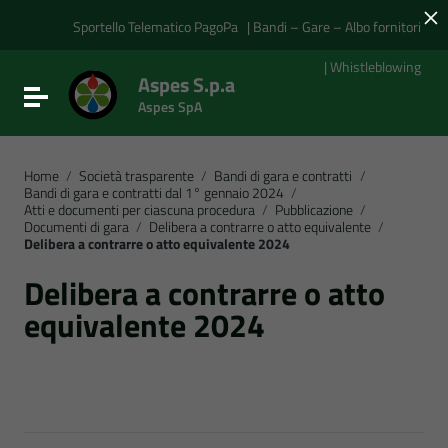
×
Vai ai contenuti
Vai al menu di navigazione
Sportello Telematico PagoPa
| Bandi – Gare – Albo fornitori
Vai al footer
| Whistleblowing
Aspes S.p.a
Attiva / disattiva la navigazione
Aspes SpA
Home
/
Società trasparente
/
Bandi di gara e contratti
/
Bandi di gara e contratti dal 1° gennaio 2024
/
Atti e documenti per ciascuna procedura
/
Pubblicazione
/
Documenti di gara
/
Delibera a contrarre o atto equivalente
/
Delibera a contrarre o atto equivalente 2024
Delibera a contrarre o atto
equivalente 2024