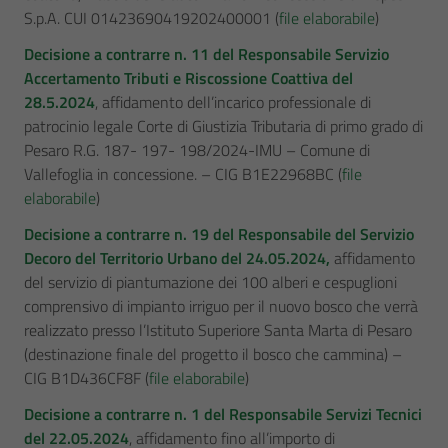
S.p.A. CUI 01423690419202400001 (
file elaborabile
)
Decisione a contrarre n. 11 del Responsabile Servizio
Accertamento Tributi e Riscossione Coattiva del
28.5.2024
, affidamento dell’incarico professionale di
patrocinio legale Corte di Giustizia Tributaria di primo grado di
Pesaro R.G. 187- 197- 198/2024-IMU – Comune di
Vallefoglia in concessione. – CIG B1E22968BC (
file
elaborabile
)
Decisione a contrarre n. 19 del Responsabile del Servizio
Decoro del Territorio Urbano del 24.05.2024,
affidamento
del servizio di piantumazione dei 100 alberi e cespuglioni
comprensivo di impianto irriguo per il nuovo bosco che verrà
realizzato presso l’Istituto Superiore Santa Marta di Pesaro
(destinazione finale del progetto il bosco che cammina) –
CIG B1D436CF8F (
file elaborabile
)
Decisione a contrarre n. 1 del Responsabile Servizi Tecnici
del 22.05.2024
, affidamento fino all’importo di