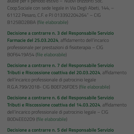
aiuole per il periodo estivo –“Nuovi orizzonti Soc.
Coop.Sociale con sede legale in Via Degli Abeti, 144, –
61122 Pesaro, C.F. e P.I 013392204264” – CIG
B125BD2BBA (
file elaborabile
)
Decisione a contrarre n. 3 del Responsabile Servizio
Farmacie del 25.03.2024
, affidamento dell’incarico
professionale per prestazioni di fisioterapia – CIG
B0F6419A54 (
file elaborabile
)
Decisione a contrarre n. 7 del Responsabile Servizio
Tributi e Riscossione coattiva del 20.03.2024
, affidamento
dell’incarico professionale di patrocinio legale
R.G.A.799/2018- CIG B0EF26FDE5 (
file elaborabile
)
Decisione a contrarre n. 6 del Responsabile Servizio
Tributi e Riscossione coattiva del 14.03.2024
, affidamento
dell’incarico professionale di patrocinio legale – CIG
B0D4EE02D9 (
file elaborabile
)
Decisione a contrarre n. 5 del Responsabile Servizio