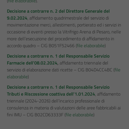
(
file elaborabile
).
Decisione a contrarre n. 2 del Direttore Generale del
9.02.2024
, affidamento quadrimestrale del servizio di
movimentazione merci, allestimenti, portierato ed i servizi in
occasione di eventi presso la Vitrifrigo Arena di Pesaro, nelle
more dell’esecuzione del procedimento di affidamento in
accordo quadro – CIG B051F52466 (
file elaborabile
)
Decisione a contrarre n. 1 del Responsabile Servizio
Farmacie dell’08.02.2024
,
affidamento triennale del
servizio di elaborazione dati ricette – CIG B04D4CC4BC (
file
elaborabile
)
Decisione a contrarre n. 1 del Responsabile Servizio
Tributi e Riscossione coattiva dell’1.01.2024
, affidamento
triennale (2024-2026) dell’incarico professionale di
consulenza in materia di valutazioni delle aree fabbricabili ai
fini IMU – CIG B02CD63333F (
file elaborabile
)