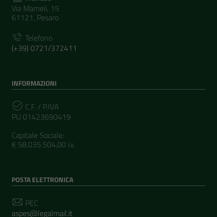
Via Mameli, 15
61121, Pesaro
Telefono
(+39) 0721/372411
INFORMAZIONI
C.F. / P.IVA
PU 01423690419
Capitale Sociale:
€ 58.035.504,00 i.v.
POSTA ELETTRONICA
PEC
aspes@legalmail.it