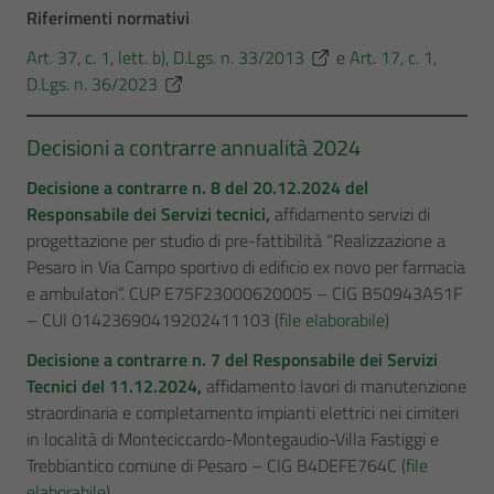
Riferimenti normativi
Art. 37, c. 1, lett. b), D.Lgs. n. 33/2013
e
Art. 17, c. 1,
D.Lgs. n. 36/2023
Decisioni a contrarre annualità 2024
Decisione a contrarre n. 8 del 20.12.2024 del
Responsabile dei Servizi tecnici
,
affidamento servizi di
progettazione per studio di pre-fattibilità “Realizzazione a
Pesaro in Via Campo sportivo di edificio ex novo per farmacia
e ambulatori”. CUP E75F23000620005 – CIG B50943A51F
– CUI 01423690419202411103 (
file elaborabile
)
Decisione a contrarre n. 7 del Responsabile dei Servizi
Tecnici del 11.12.2024
,
affidamento lavori di manutenzione
straordinaria e completamento impianti elettrici nei cimiteri
in località di Monteciccardo-Montegaudio-Villa Fastiggi e
Trebbiantico comune di Pesaro – CIG B4DEFE764C (
file
elaborabile
)