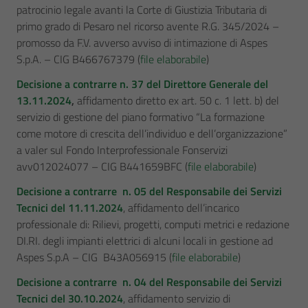
patrocinio legale avanti la Corte di Giustizia Tributaria di
primo grado di Pesaro nel ricorso avente R.G. 345/2024 –
promosso da F.V. avverso avviso di intimazione di Aspes
S.p.A. – CIG B466767379 (
file elaborabile
)
Decisione a contrarre n. 37 del Direttore Generale del
13.11.2024
,
affidamento diretto ex art. 50 c. 1 lett. b) del
servizio di gestione del piano formativo “La formazione
come motore di crescita dell’individuo e dell’organizzazione”
a valer sul Fondo Interprofessionale Fonservizi
avv012024077 – CIG B441659BFC (
file elaborabile
)
Decisione a contrarre n. 05 del Responsabile dei Servizi
Tecnici del 11.11.2024
, affidamento dell’incarico
professionale di: Rilievi, progetti, computi metrici e redazione
DI.RI. degli impianti elettrici di alcuni locali in gestione ad
Aspes S.p.A – CIG B43A056915 (
file elaborabile
)
Decisione a contrarre n. 04 del Responsabile dei Servizi
Tecnici del 30.10.2024
, affidamento servizio di