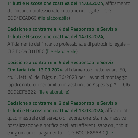
Tributi e Riscossione coattiva del 14.03.2024
, affidamento
dell’incarico professionale di patrocinio legale – CIG
B0D4DCAD6C (
file elaborabile
)
Decisione a contrarre n. 4 del Responsabile Servizio
Tributi e Riscossione coattiva del 14.03.2024
,
Affidamento dell’incarico professionale di patrocinio legale –
CIG B0D4C81DEC (
file elaborabile
)
Decisione a contrarre n. 5 del Responsabile Servizi
Cimiteriali del 13.03.2024
, affidamento diretto ex art. 50,
co. 1, lett. a), del D.lgs. n. 36/2023 per i lavori di montaggio
lapidi cimiteriali dei cimiteri in gestione ad Aspes S.p.A. – CIG
B0D2DF8B22 (
file elaborabile
)
Decisione a contrarre n. 3 del Responsabile Servizio
Tributi e Riscossione coattiva del 13.03.2024
, affidamento
quadrimestrale del servizio di lavorazione, stampa massiva,
postalizzazione e notifica degli atti afferenti sanzioni, tributi
e ingiunzioni di pagamento – CIG B0CCE856BD (
file