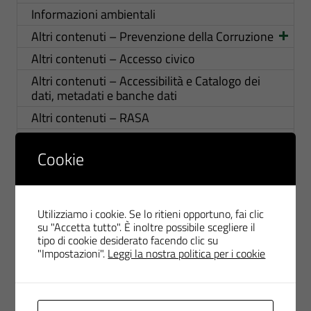
Informazioni ambientali
Altri contenuti – Prevenzione della Corruzione
Altri contenuti – Accesso civico
Altri contenuti – Accessibilità e Catalogo dei
dati, metadati e banche dati
Altri contenuti – RASA
Altri contenuti – MOG 231 e Organismo di
Vigilanza
Cookie
Altri contenuti – DPO
Altri contenuti – Sistema Gestione Sicurezza
Lavoro
Utilizziamo i cookie. Se lo ritieni opportuno, fai clic
su "Accetta tutto". È inoltre possibile scegliere il
Altri contenuti – Politica sulla Parità di genere
tipo di cookie desiderato facendo clic su
"Impostazioni".
Leggi la nostra politica per i cookie
Altri contenuti – Dati ulteriori
Riferimenti normativi