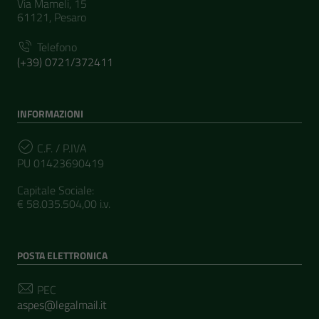
Via Mameli, 15
61121, Pesaro
Telefono
(+39) 0721/372411
INFORMAZIONI
C.F. / P.IVA
PU 01423690419
Capitale Sociale:
€ 58.035.504,00 i.v.
POSTA ELETTRONICA
PEC
aspes@legalmail.it