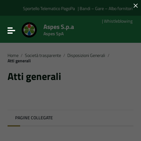
×
Vai ai contenuti
Vai al menu di navigazione
Sportello Telematico PagoPa
| Bandi – Gare – Albo fornitori
Vai al footer
| Whistleblowing
Aspes S.p.a
Attiva / disattiva la navigazione
Aspes SpA
Home
/
Società trasparente
/
Disposizioni Generali
/
Atti generali
Atti generali
PAGINE COLLEGATE